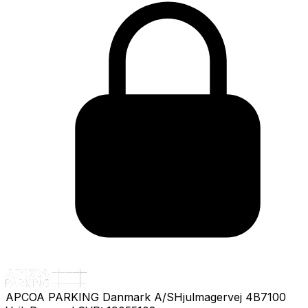
APCOA PARKING Danmark A/S
Hjulmagervej 4B
7100