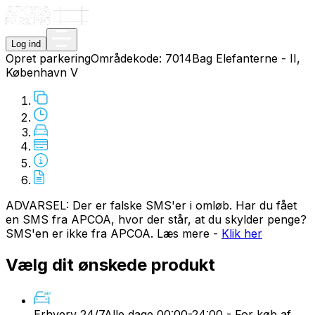
Log ind
Opret parkering
Områdekode:
7014
Bag Elefanterne - II,
København V
ADVARSEL: Der er falske SMS'er i omløb. Har du fået
en SMS fra APCOA, hvor der står, at du skylder penge?
SMS'en er ikke fra APCOA. Læs mere -
Klik her
Vælg dit ønskede produkt
Erhverv 24/7
Alle dage 00:00-24:00 - For køb af