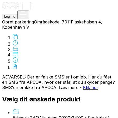
Log ind
Opret parkering
Områdekode:
7011
Flaskehalsen 4,
København V
ADVARSEL: Der er falske SMS'er i omløb. Har du fået
en SMS fra APCOA, hvor der står, at du skylder penge?
SMS'en er ikke fra APCOA. Læs mere -
Klik her
Vælg dit ønskede produkt
Erhverv 24/7
Alle dage 00:00-24:00 - For køb af