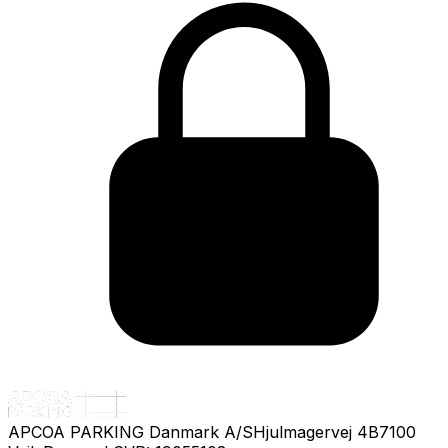
APCOA PARKING Danmark A/S
Hjulmagervej 4B
7100