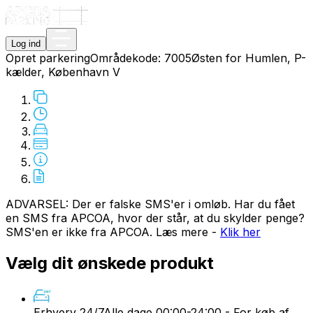
Log ind
Opret parkering
Områdekode:
7005
Østen for Humlen, P-
kælder, København V
ADVARSEL: Der er falske SMS'er i omløb. Har du fået
en SMS fra APCOA, hvor der står, at du skylder penge?
SMS'en er ikke fra APCOA. Læs mere -
Klik her
Vælg dit ønskede produkt
Erhverv 24/7
Alle dage 00:00-24:00 - For køb af