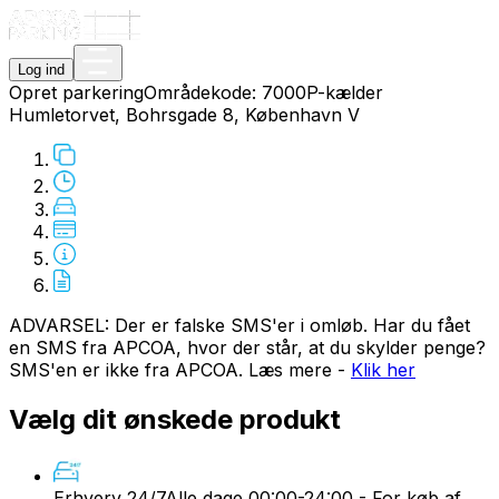
Log ind
Opret parkering
Områdekode:
7000
P-kælder
Humletorvet, Bohrsgade 8, København V
ADVARSEL: Der er falske SMS'er i omløb. Har du fået
en SMS fra APCOA, hvor der står, at du skylder penge?
SMS'en er ikke fra APCOA. Læs mere -
Klik her
Vælg dit ønskede produkt
Erhverv 24/7
Alle dage 00:00-24:00 - For køb af