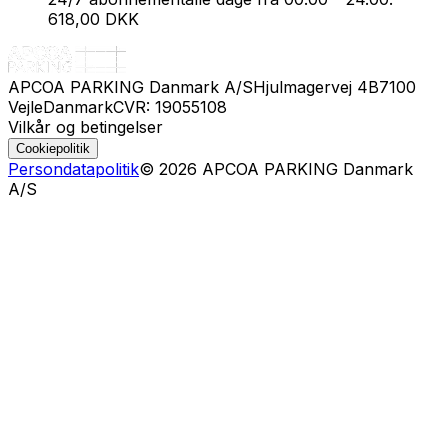
618,00 DKK
APCOA PARKING Danmark A/S
Hjulmagervej 4B
7100
Vejle
Danmark
CVR: 19055108
Vilkår og betingelser
Cookiepolitik
Persondatapolitik
©
2026
APCOA PARKING Danmark
A/S