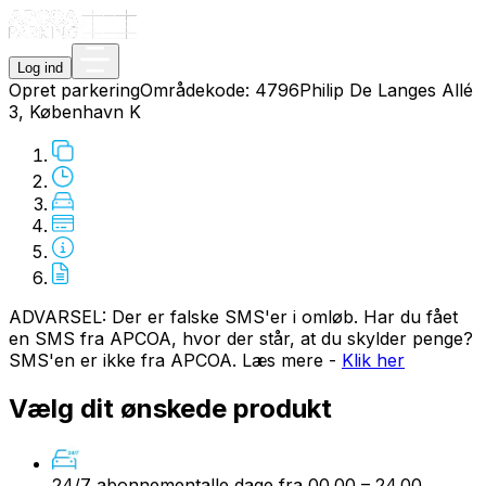
Log ind
Opret parkering
Områdekode:
4796
Philip De Langes Allé
3, København K
ADVARSEL: Der er falske SMS'er i omløb. Har du fået
en SMS fra APCOA, hvor der står, at du skylder penge?
SMS'en er ikke fra APCOA. Læs mere -
Klik her
Vælg dit ønskede produkt
24/7 abonnement
alle dage fra 00.00 – 24.00.