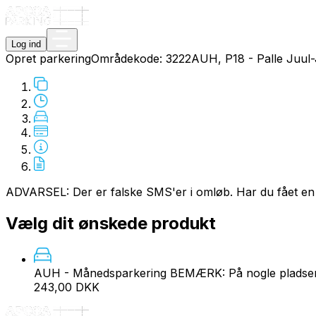
Log ind
Opret parkering
Områdekode:
3222
AUH, P18 - Palle Juul
ADVARSEL: Der er falske SMS'er i omløb. Har du fået en
Vælg dit ønskede produkt
AUH - Månedsparkering
BEMÆRK: På nogle pladser 
243,00 DKK