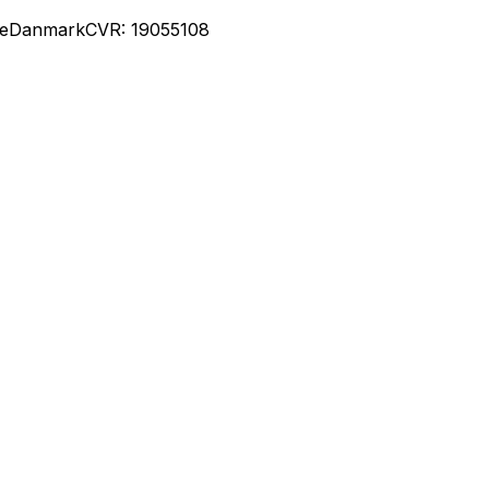
le
Danmark
CVR: 19055108