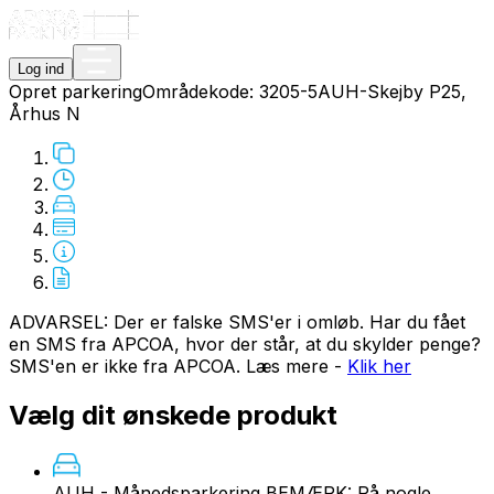
Log ind
Opret parkering
Områdekode:
3205-5
AUH-Skejby P25,
Århus N
ADVARSEL: Der er falske SMS'er i omløb. Har du fået
en SMS fra APCOA, hvor der står, at du skylder penge?
SMS'en er ikke fra APCOA. Læs mere -
Klik her
Vælg dit ønskede produkt
AUH - Månedsparkering
BEMÆRK: På nogle