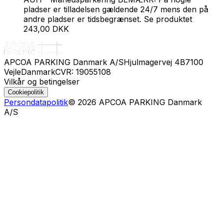
pladser er tilladelsen gældende 24/7 mens den på
andre pladser er tidsbegrænset. Se produktet
243,00 DKK
APCOA PARKING Danmark A/S
Hjulmagervej 4B
7100
Vejle
Danmark
CVR: 19055108
Vilkår og betingelser
Cookiepolitik
Persondatapolitik
©
2026
APCOA PARKING Danmark
A/S