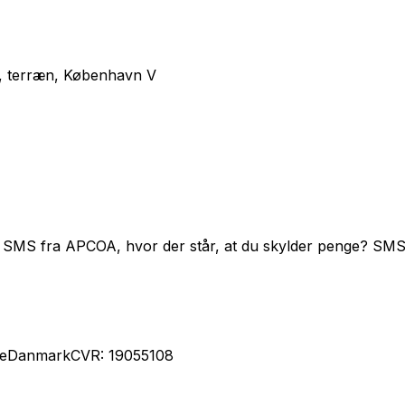
, terræn, København V
 SMS fra APCOA, hvor der står, at du skylder penge? SMS
le
Danmark
CVR: 19055108