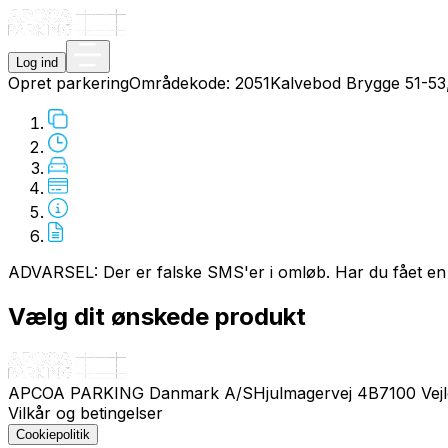
Log ind
Opret parkering
Områdekode:
2051
Kalvebod Brygge 51-53
ADVARSEL: Der er falske SMS'er i omløb. Har du fået en
Vælg dit ønskede produkt
APCOA PARKING Danmark A/S
Hjulmagervej 4B
7100 Vej
Vilkår og betingelser
Cookiepolitik